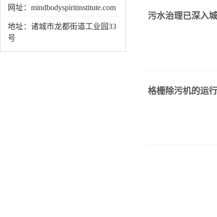
网址：mindbodyspiritinstitute.com
污水治理已深入
地址：诸城市龙都街道工业园33
号
格栅除污机的运