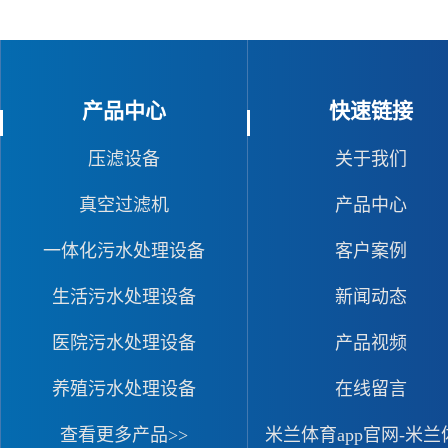
产品中心
快速链接
压滤设备
关于我们
真空过滤机
产品中心
一体化污水处理设备
客户案例
生活污水处理设备
新闻动态
医院污水处理设备
产品视频
养殖污水处理设备
在线留言
查看更多产品>>
米兰体育app官网-米兰