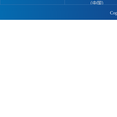
（中国）
Co