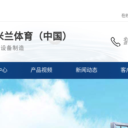
在
-米兰体育（中国）
全
咨
理设备制造
中心
产品视频
新闻动态
客