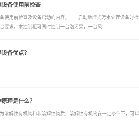
理设备使用前检查
设备使用前检查及设备启动的内容。 启动地埋式污水处理设备时检
合要求。本控制柜可同时控制一台潜污泵，一台风...
理设备优点？
作原理是什么？
为溶解性有机物和非溶解性物质，溶解性有机物在一定条件下，可