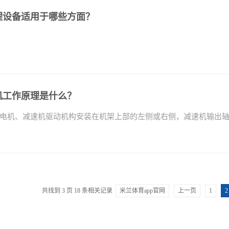
理设备适用于哪些方面？
机工作原理是什么？
电机、减速机驱动机构安装在机架上部的左侧或右侧，减速机输出
共找到
3
页
18
条相关记录
米兰体育app官网
上一页
1
2