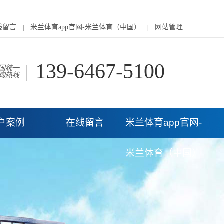
线留言
米兰体育app官网-米兰体育（中国）
网站管理
|
|
139-6467-5100
国统一
询热线
户案例
在线留言
米兰体育app官网-
米兰体育（中国）