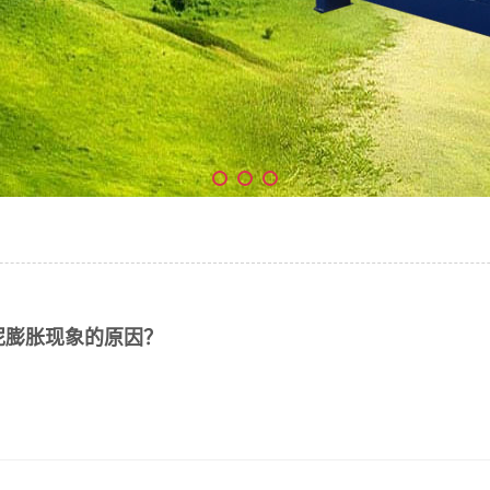
泥膨胀现象的原因？