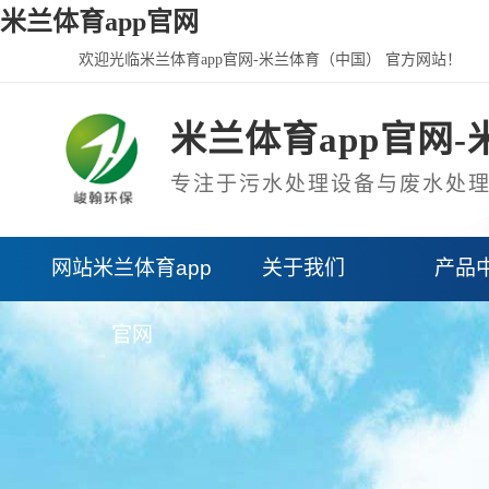
米兰体育app官网
欢迎光临米兰体育app官网-米兰体育（中国） 官方网站！
米兰体育app官网
专注于污水处理设备与废水处
网站米兰体育app
关于我们
产品
官网