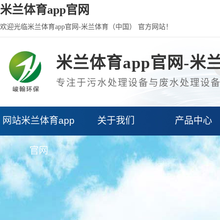
米兰体育app官网
欢迎光临米兰体育app官网-米兰体育（中国） 官方网站！
米兰体育app官网-米
专注于污水处理设备与废水处理设
网站米兰体育app
关于我们
产品中心
官网