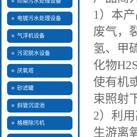
印染污水处理设备
1）本
电镀污水处理设备
废气，
气浮机设备
氢、甲
污泥脱水设备
化物H
厌氧塔
使有机
砂滤罐
束照射
斜管沉淀池
2）利
格栅除污机
生游离