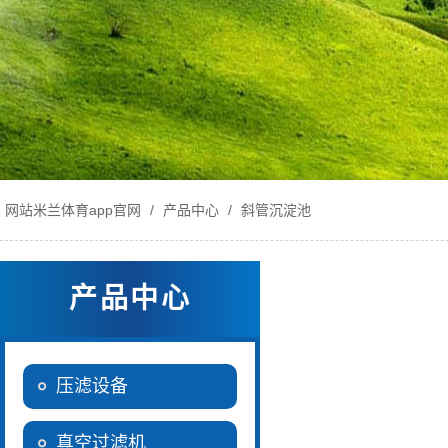
网站米兰体育app官网
/
产品中心
/
斜管沉淀池
产品中心
压滤设备
真空过滤机