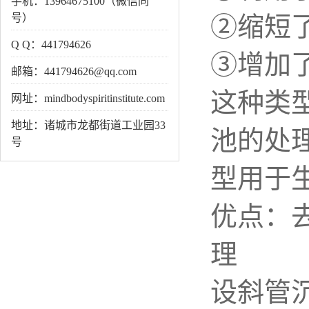
手机：13964675100（微信同
号）
②缩短
Q Q：441794626
③增加
邮箱：441794626@qq.com
这种类型
网址：mindbodyspiritinstitute.com
地址：诸城市龙都街道工业园33
池的处
号
型用于
优点：
理
设斜管