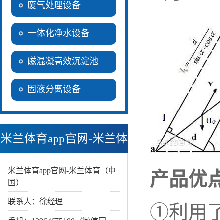
废气处理设备
一体化净水设备
磁混凝高效沉淀池
固液分离设备
米兰体育app官网-米兰体
育（中国）
米兰体育app官网-米兰体育（中
产品优
国）
联系人：徐经理
①利用