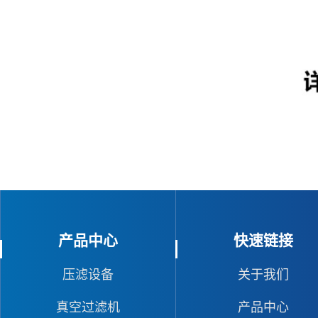
产品中心
快速链接
压滤设备
关于我们
真空过滤机
产品中心