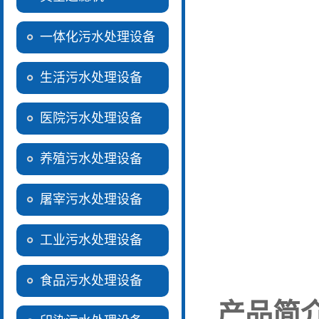
一体化污水处理设备
生活污水处理设备
医院污水处理设备
养殖污水处理设备
屠宰污水处理设备
工业污水处理设备
食品污水处理设备
产品简