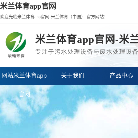
米兰体育app官网
欢迎光临米兰体育app官网-米兰体育（中国） 官方网站！
米兰体育app官网-米
专注于污水处理设备与废水处理设
网站米兰体育app
关于我们
产品中心
官网