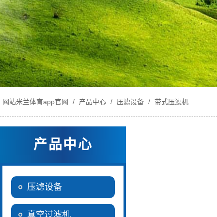
网站米兰体育app官网
/
产品中心
/
压滤设备
/
带式压滤机
产品中心
压滤设备
真空过滤机