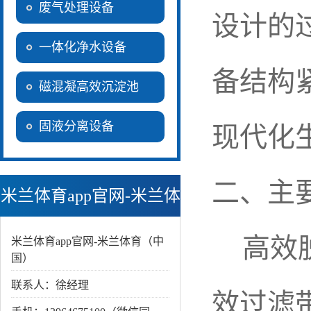
废气处理设备
设计的
一体化净水设备
备结构
磁混凝高效沉淀池
固液分离设备
现代化
二、主
米兰体育app官网-米兰体
育（中国）
高效脱
米兰体育app官网-米兰体育（中
国）
联系人：徐经理
效过滤