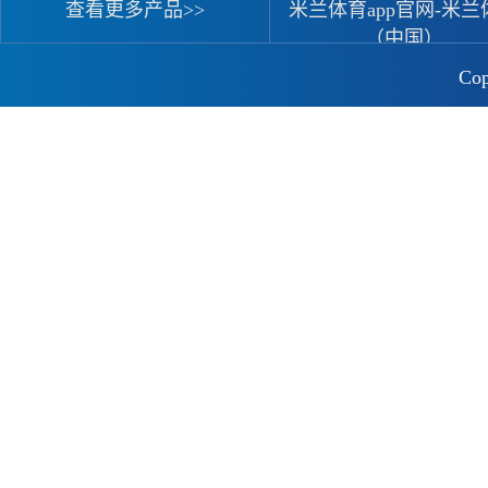
查看更多产品>>
米兰体育app官网-米兰
（中国）
Co