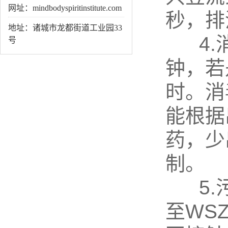
网址：mindbodyspiritinstitute.com
秒，排
地址：诸城市龙都街道工业园33
4.消
号
钟，若
时。消
能根据
药，少
制。
5.污
至WS