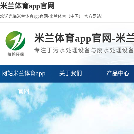
米兰体育app官网
欢迎光临米兰体育app官网-米兰体育（中国） 官方网站！
米兰体育app官网-米
专注于污水处理设备与废水处理设
网站米兰体育app
关于我们
产品中心
官网