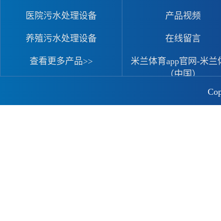
医院污水处理设备
产品视频
养殖污水处理设备
在线留言
查看更多产品>>
米兰体育app官网-米兰
（中国）
Co