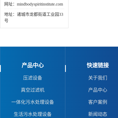
网址：mindbodyspiritinstitute.com
地址：诸城市龙都街道工业园33
号
产品中心
快速链接
压滤设备
关于我们
真空过滤机
产品中心
一体化污水处理设备
客户案例
生活污水处理设备
新闻动态