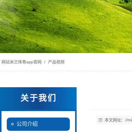
网站米兰体育app官网
/
产品视频
关于我们
本文网址：
//m
公司介绍